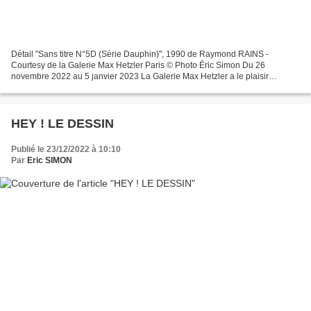
Détail "Sans titre N°5D (Série Dauphin)", 1990 de Raymond RAINS -
Courtesy de la Galerie Max Hetzler Paris © Photo Éric Simon Du 26
novembre 2022 au 5 janvier 2023 La Galerie Max Hetzler a le plaisir
d’annoncer Affiches Lacérées, une exposition monographique...
HEY ! LE DESSIN
Publié le 23/12/2022 à 10:10
Par
Eric SIMON