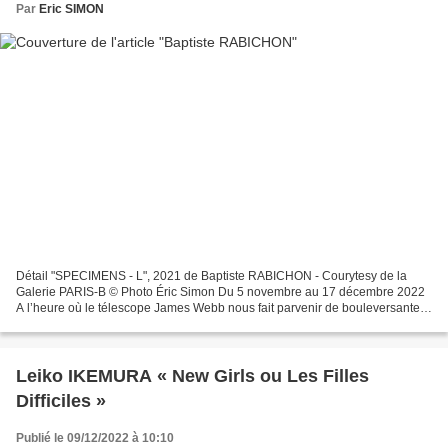
Par
Eric SIMON
Détail "SPECIMENS - L", 2021 de Baptiste RABICHON - Courytesy de la
Galerie PARIS-B © Photo Éric Simon Du 5 novembre au 17 décembre 2022
A l’heure où le télescope James Webb nous fait parvenir de bouleversantes
images des étoiles dans une définition jusque-là...
Leiko IKEMURA « New Girls ou Les Filles
Difficiles »
Publié le 09/12/2022 à 10:10