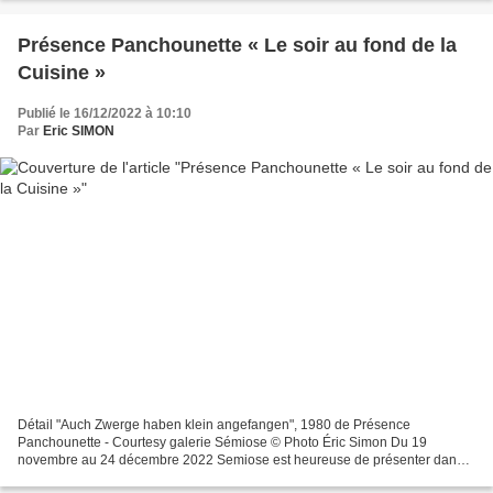
Présence Panchounette « Le soir au fond de la
Cuisine »
Publié le 16/12/2022 à 10:10
Par
Eric SIMON
Détail "Auch Zwerge haben klein angefangen", 1980 de Présence
Panchounette - Courtesy galerie Sémiose © Photo Éric Simon Du 19
novembre au 24 décembre 2022 Semiose est heureuse de présenter dans
la Project Room de la galerie un ensemble d’œuvres de Présence...