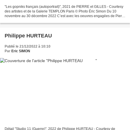
"Les gopniks français (autoportrait)", 2021 de PIERRE et GILLES - Courtesy
des artistes et de la Galerie TEMPLON Paris © Photo Éric Simon Du 10
novembre au 30 décembre 2022 C’est avec les oeuvres engagées de Pierre
et Gilles que TEMPLON clôt l’année 2022...
Philippe HURTEAU
Publié le 21/12/2022 à 10:10
Par
Eric SIMON
Détail "Studio 11 (Guerre)", 2022 de Philippe HURTEAU - Courtesy de