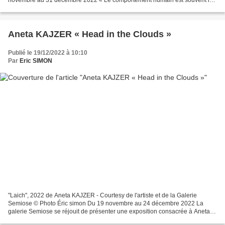
novembre au 31 décembre 2022 « Le comportement humain est souvent le
point de départ dans la plupart de mes...
Aneta KAJZER « Head in the Clouds »
Publié le 19/12/2022 à 10:10
Par
Eric SIMON
"Laich", 2022 de Aneta KAJZER - Courtesy de l'artiste et de la Galerie
Semiose © Photo Éric simon Du 19 novembre au 24 décembre 2022 La
galerie Semiose se réjouit de présenter une exposition consacrée à Aneta
Kajzer, peintre allemande qui façonne la couleur,...