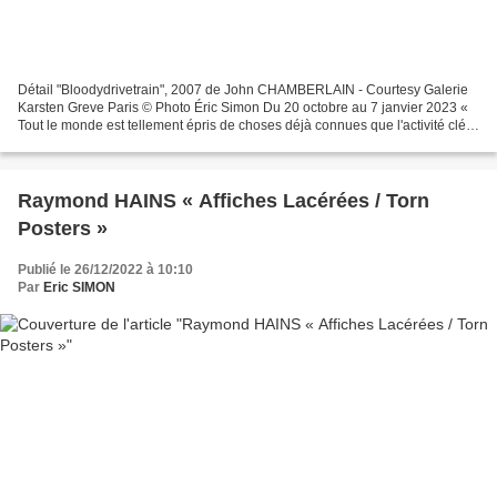
Détail "Bloodydrivetrain", 2007 de John CHAMBERLAIN - Courtesy Galerie
Karsten Greve Paris © Photo Éric Simon Du 20 octobre au 7 janvier 2023 «
Tout le monde est tellement épris de choses déjà connues que l'activité clé
dans le domaine de l'art est de...
Raymond HAINS « Affiches Lacérées / Torn
Posters »
Publié le 26/12/2022 à 10:10
Par
Eric SIMON