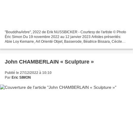
"BouddhaArbre", 2022 de Erik NUSSBICKER - Courtesy de l'artiste © Photo
Éric Simon Du 19 novembre 2022 au 12 janvier 2023 Artistes présentés:
Abie Loy Kemarre, Art Orienté Objet, Basserode, Béatrice Bissara, Cécile
Brigand, Charley Case, Philippe Deloison,...
John CHAMBERLAIN « Sculpture »
Publié le 27/12/2022 à 10:10
Par
Eric SIMON